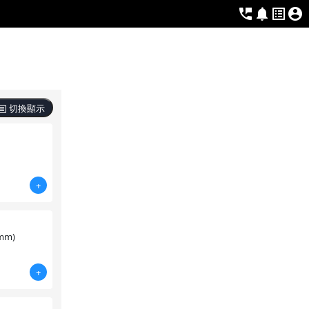
切換顯示
+
mm)
+