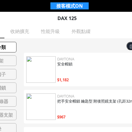
接客模式
ON
DAX 125
收納擴充
性能升級
外觀點綴
分類
DAYTONA
架
安全帽鎖
端子
$
1,182
帽鎖
DAYTONA
錄器
把手安全帽鎖 鑰匙型 附後照鏡支架 (孔距32
器支架
$
967
墊