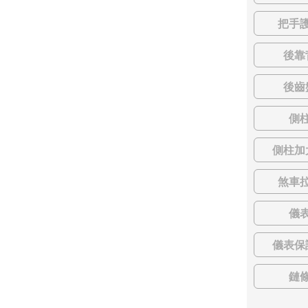
把手
後靠
後齒
側
側柱加
煞車
儀
儀表保
鏈