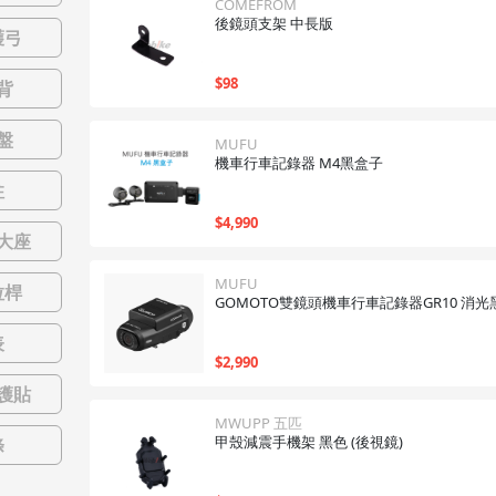
COMEFROM
後鏡頭支架 中長版
護弓
$
98
背
盤
MUFU
機車行車記錄器 M4黑盒子
柱
$
4,990
大座
MUFU
拉桿
GOMOTO雙鏡頭機車行車記錄器GR10 消光
表
$
2,990
護貼
MWUPP 五匹
甲殼減震手機架 黑色 (後視鏡)
條