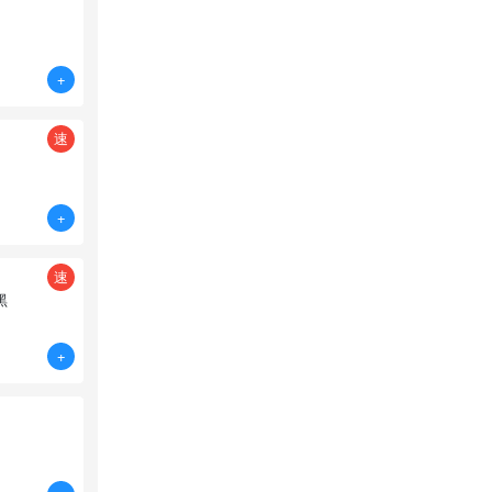
+
速
+
速
黑
+