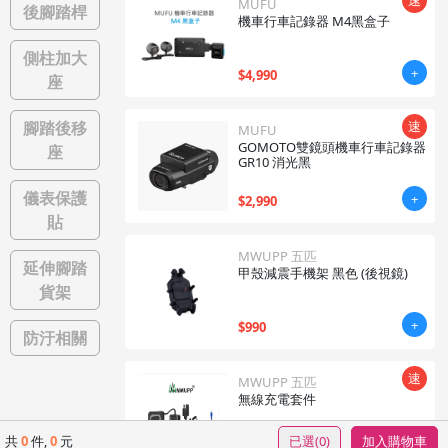
速
MUFU
後腳踏桿
機車行車記錄器 M4黑盒子
側柱加大
+
$
4,990
座
腳踏後移
速
MUFU
GOMOTO雙鏡頭機車行車記錄器
座
GR10 消光黑
儀表保護
+
$
2,990
貼
MWUPP 五匹
延伸腳踏
甲殼減震手機架 黑色 (後視鏡)
貨架
+
$
990
防汙相關
速
MWUPP 五匹
無線充電套件
共
0
件,
0
元
已選(
0
)
加入購物車