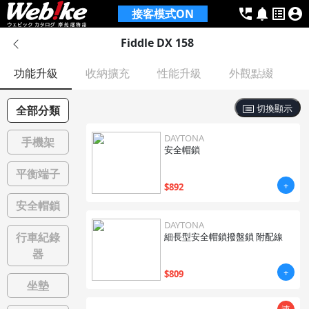
接客模式
ON
Fiddle DX 158
功能升級
收納擴充
性能升級
外觀點綴
切換顯示
全部分類
DAYTONA
手機架
安全帽鎖
平衡端子
+
$
892
安全帽鎖
DAYTONA
行車紀錄
細長型安全帽鎖撥盤鎖 附配線
器
+
$
809
坐墊